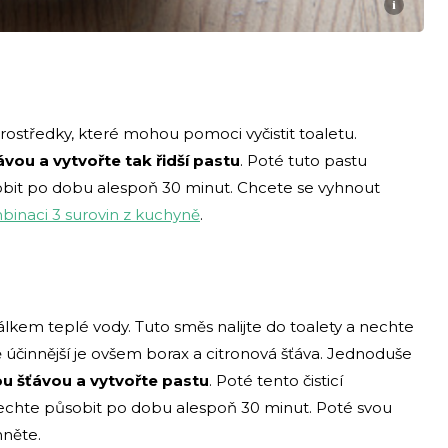
i
 prostředky, které mohou pomoci vyčistit toaletu.
ávou a vytvořte tak řidší pastu
. Poté tuto pastu
obit po dobu alespoň 30 minut. Chcete se vyhnout
inaci 3 surovin z kuchyně
.
álkem teplé vody. Tuto směs nalijte do toalety a nechte
 účinnější je ovšem borax a citronová šťáva. Jednoduše
ou šťávou a vytvořte pastu
. Poté tento čisticí
nechte působit po dobu alespoň 30 minut. Poté svou
hněte.