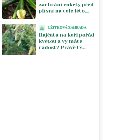
zachrání cukety před
plísní na celé léto.
Stačí jeden postřik
týdně a úroda se
UŽITKOVÁ ZAHRADA
zdvojnásobí
Rajčata na keři pořád
kvetou a vy máte
radost? Právě ty
květy vám kradou
úrodu. V srpnu je
musíte zastavit