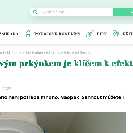
ZAHRADA
POKOJOVÉ ROSTLINY
TIPY
UŽI
je klíčem k efektivnímu čištění, stačí ho zmáčknout
vým prkýnkem je klíčem k efekti
a 2023
y toho není potřeba mnoho. Naopak. Sáhnout můžete i