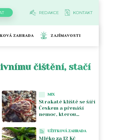
REDAKCE
KONTAKT
TKOVÁ ZAHRADA
ZAJÍMAVOSTI
vnímu čištění, stačí
MIX
Strakaté klíště se šíří
Českem a přenáší
nemoc, kterou
většina lékařů nezná.
Piják lužní už není jen
UŽITKOVÁ ZAHRADA
na Moravě
Mléko za 12 Kč