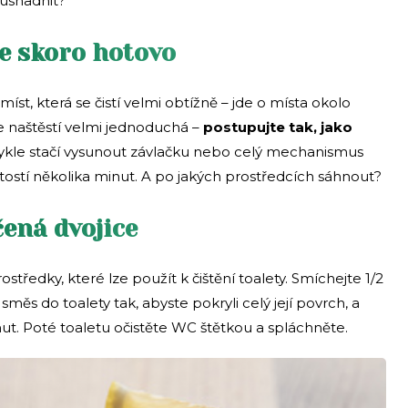
e usnadnit?
e skoro hotovo
 míst, která se čistí velmi obtížně – jde o místa okolo
 naštěstí velmi jednoduchá –
postupujte tak, jako
ykle stačí vysunout závlačku nebo celý mechanismus
žitostí několika minut. A po jakých prostředcích sáhnout?
čená dvojice
ostředky, které lze použít k čištění toalety. Smíchejte 1/2
 směs do toalety tak, abyste pokryli celý její povrch, a
t. Poté toaletu očistěte WC štětkou a spláchněte.