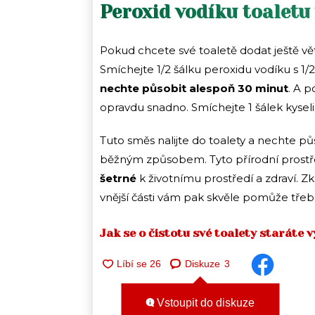
Peroxid vodíku toaletu
Pokud chcete své toaletě dodat ještě vět
Smíchejte 1/2 šálku peroxidu vodíku s 1/2
nechte působit alespoň 30 minut
. A 
opravdu snadno. Smíchejte 1 šálek kyseli
Tuto směs nalijte do toalety a nechte p
běžným způsobem. Tyto přírodní prostř
šetrné
k životnímu prostředí a zdraví. Zku
vnější části vám pak skvěle pomůže tře
Jak se o čistotu své toalety staráte v
Diskuze
3
Vstoupit do diskuze