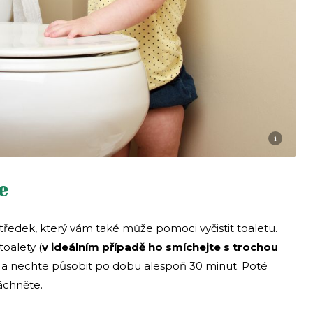
i
e
ostředek, který vám také může pomoci vyčistit toaletu.
toalety (
v ideálním případě ho smíchejte s trochou
 a nechte působit po dobu alespoň 30 minut. Poté
áchněte.