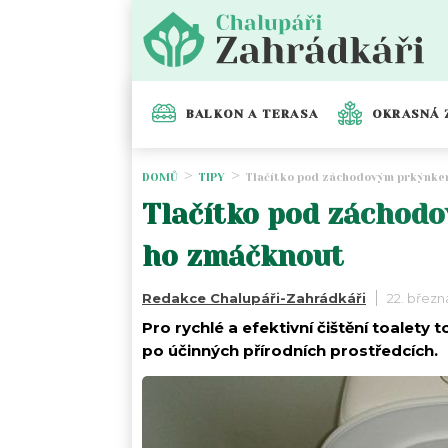
BALKON A TERASA
OKRASNÁ 
DOMŮ
TIPY
Tlačítko pod záchodovým prkýnkem 
Tlačítko pod záchodo
ho zmáčknout
Redakce Chalupáři-Zahrádkáři
22. březn
Pro rychlé a efektivní čištění toalet
po účinných přírodních prostředcích.