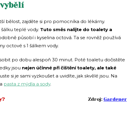
 vybělí
ší bělost, zajděte si pro pomocníka do lékárny.
 šálku teplé vody.
Tuto směs nalijte do toalety a
podobně působí i kyselina octová. Ta se rovněž používá
ny octové s 1 šálkem vody.
ůsobit po dobu alespoň 30 minut. Poté toaletu dočistěte
edky jsou
nejen účinné při čištění toalety, ale také
ste si je sami vyzkoušet a uvidíte, jak skvělé jsou. Na
ba
pasta z mýdla a sody
.
y?
Zdroj:
Gardener