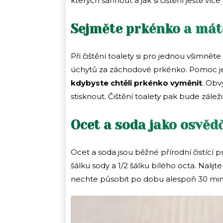
kterých sáhnout a jak si čištění ještě víc
Sejměte prkénko a mát
Při čištění toalety si pro jednou všimněte
úchytů za záchodové prkénko. Pomoc je
kdybyste chtěli prkénko vyměnit
. Obv
stisknout. Čištění toalety pak bude zále
Ocet a soda jako osvěd
Ocet a soda jsou běžné přírodní čistící pr
šálku sody a 1/2 šálku bílého octa. Nalijte
nechte působit po dobu alespoň 30 minu