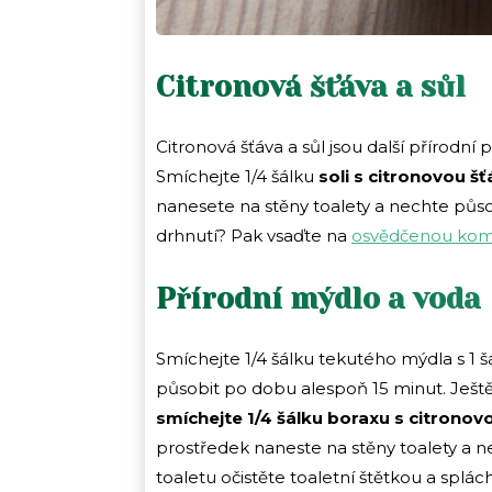
Citronová šťáva a sůl
Citronová šťáva a sůl jsou další přírodní
Smíchejte 1/4 šálku
soli s citronovou šť
nanesete na stěny toalety a nechte půs
drhnutí? Pak vsaďte na
osvědčenou komb
Přírodní mýdlo a voda
Smíchejte 1/4 šálku tekutého mýdla s 1 š
působit po dobu alespoň 15 minut. Ještě
smíchejte 1/4 šálku boraxu s citronov
prostředek naneste na stěny toalety a 
toaletu očistěte toaletní štětkou a splác