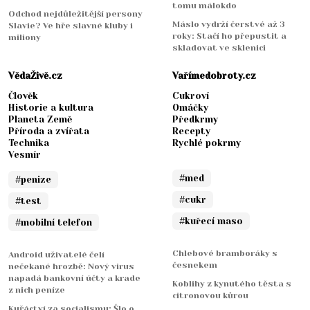
tomu málokdo
Odchod nejdůležitější persony
Máslo vydrží čerstvé až 3
Slavie? Ve hře slavné kluby i
roky: Stačí ho přepustit a
miliony
skladovat ve sklenici
VědaŽivě.cz
Vařímedobroty.cz
Člověk
Cukroví
Historie a kultura
Omáčky
Planeta Země
Předkrmy
Příroda a zvířata
Recepty
Technika
Rychlé pokrmy
Vesmír
#med
#penize
#cukr
#test
#kuřecí maso
#mobilní telefon
Chlebové bramboráky s
Android uživatelé čelí
česnekem
nečekané hrozbě: Nový virus
napadá bankovní účty a krade
Koblihy z kynutého těsta s
z nich peníze
citronovou kůrou
Kuřáctví za socialismu: Šlo o