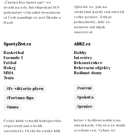
„Čínská Kia Sportage“ se
Zjistilo se, jak na
uvádí na trh. Inteligentní SUV
elektřině každý rok ušetřit
poháněné výhradně benzínem
velké peníze. Trik je
si Češi zamilují víc než Škodu a
jednoduchý, lidé se
Dacii
nemusí ani nijak
omezovat
SportyŽivě.cz
ADBZ.cz
Basketbal
Hobby
Formule 1
Interiéry
Fotbal
Rekonstrukce
Hokej
Rekreační objekty
MMA
Rodinné domy
Tenis
#vaření
#fc-viktoria-plzen
#pokuta
#fortuna-liga
#penize
#mma
Krize v bydlení nabírá na
Český klub vyhodil hokejového
obrátkách. Chystá se další
reprezentanta kvůli
zvedání cen. Vyhne se
závislosti. Utekl do ruské KHL