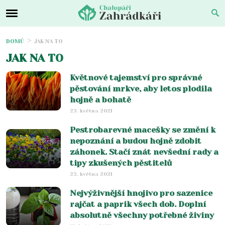
DOMŮ
JAK NA TO
JAK NA TO
Květnové tajemství pro správné
pěstování mrkve, aby letos plodila
hojně a bohatě
23. května 2021
Pestrobarevné macešky se změní k
nepoznání a budou hojně zdobit
záhonek. Stačí znát nevšední rady a
tipy zkušených pěstitelů
23. května 2021
Nejvýživnější hnojivo pro sazenice
rajčat a paprik všech dob. Doplní
absolutně všechny potřebné živiny