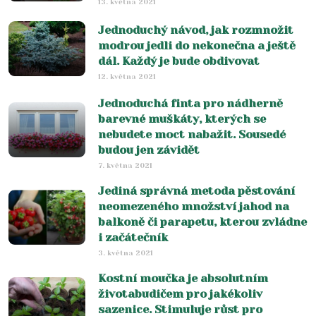
13. května 2021
Jednoduchý návod, jak rozmnožit
modrou jedli do nekonečna a ještě
dál. Každý je bude obdivovat
12. května 2021
Jednoduchá finta pro nádherně
barevné muškáty, kterých se
nebudete moct nabažit. Sousedé
budou jen závidět
7. května 2021
Jediná správná metoda pěstování
neomezeného množství jahod na
balkoně či parapetu, kterou zvládne
i začátečník
3. května 2021
Kostní moučka je absolutním
životabudičem pro jakékoliv
sazenice. Stimuluje růst pro