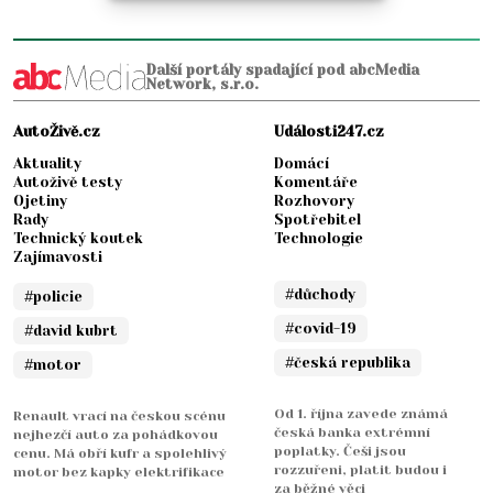
Další portály spadající pod abcMedia
Network, s.r.o.
AutoŽivě.cz
Události247.cz
Aktuality
Domácí
Autoživě testy
Komentáře
Ojetiny
Rozhovory
Rady
Spotřebitel
Technický koutek
Technologie
Zajímavosti
#důchody
#policie
#covid-19
#david kubrt
#česká republika
#motor
Od 1. října zavede známá
Renault vrací na českou scénu
česká banka extrémní
nejhezčí auto za pohádkovou
poplatky. Češi jsou
cenu. Má obří kufr a spolehlivý
rozzuřeni, platit budou i
motor bez kapky elektrifikace
za běžné věci