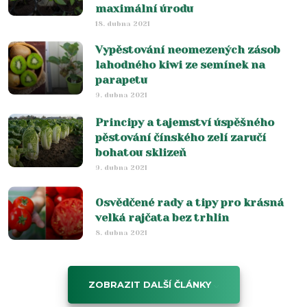
maximální úrodu
18. dubna 2021
Vypěstování neomezených zásob
lahodného kiwi ze semínek na
parapetu
9. dubna 2021
Principy a tajemství úspěšného
pěstování čínského zelí zaručí
bohatou sklizeň
9. dubna 2021
Osvědčené rady a tipy pro krásná
velká rajčata bez trhlin
8. dubna 2021
ZOBRAZIT DALŠÍ ČLÁNKY