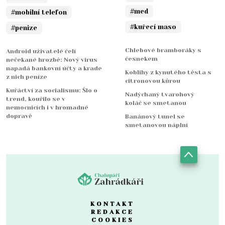
#med
#mobilní telefon
#kuřecí maso
#penize
Chlebové bramboráky s
Android uživatelé čelí
česnekem
nečekané hrozbě: Nový virus
napadá bankovní účty a krade
Koblihy z kynutého těsta s
z nich peníze
citronovou kůrou
Kuřáctví za socialismu: Šlo o
Nadýchaný tvarohový
trend, kouřilo se v
koláč se smetanou
nemocnicích i v hromadné
dopravě
Banánový tunel se
smetanovou náplní
KONTAKT
REDAKCE
COOKIES