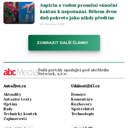
Aspirin s vodou promění vánoční
kaktus k nepoznání. Během dvou
dnů pokvete jako nikdy předtím
30. března 2021
ZOBRAZIT DALŠÍ ČLÁNKY
Další portály spadající pod abcMedia
Network, s.r.o.
AutoŽivě.cz
Události247.cz
Aktuality
Domácí
Autoživě testy
Komentáře
Ojetiny
Rozhovory
Rady
Spotřebitel
Technický koutek
Technologie
Zajímavosti