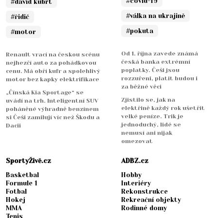
#covid-19
#david kubrt
#válka na ukrajině
#řidič
#pokuta
#motor
Od 1. října zavede známá
Renault vrací na českou scénu
česká banka extrémní
nejhezčí auto za pohádkovou
poplatky. Češi jsou
cenu. Má obří kufr a spolehlivý
rozzuřeni, platit budou i
motor bez kapky elektrifikace
za běžné věci
„Čínská Kia Sportage“ se
Zjistilo se, jak na
uvádí na trh. Inteligentní SUV
elektřině každý rok ušetřit
poháněné výhradně benzínem
velké peníze. Trik je
si Češi zamilují víc než Škodu a
jednoduchý, lidé se
Dacii
nemusí ani nijak
omezovat
SportyŽivě.cz
ADBZ.cz
Basketbal
Hobby
Formule 1
Interiéry
Fotbal
Rekonstrukce
Hokej
Rekreační objekty
MMA
Rodinné domy
Tenis