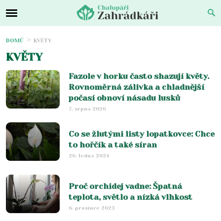
DOMŮ
KVĚTY
KVĚTY
Fazole v horku často shazují květy.
Rovnoměrná zálivka a chladnější
počasí obnoví násadu lusků
7. srpna 2026
Co se žlutými listy lopatkovce: Chce
to hořčík a také síran
26. ledna 2024
Proč orchidej vadne: Špatná
teplota, světlo a nízká vlhkost
6. prosince 2023