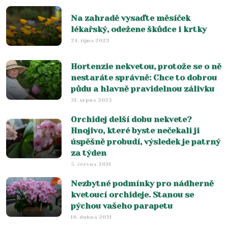
Na zahradě vysaďte měsíček
lékařský, odežene škůdce i krtky
24. října 2023
Hortenzie nekvetou, protože se o ně
nestaráte správně: Chce to dobrou
půdu a hlavně pravidelnou zálivku
31. srpna 2023
Orchidej delší dobu nekvete?
Hnojivo, které byste nečekali ji
úspěšně probudí, výsledek je patrný
za týden
5. června 2021
Nezbytné podmínky pro nádherně
kvetoucí orchideje. Stanou se
pýchou vašeho parapetu
18. dubna 2021