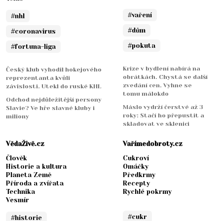
#vaření
#nhl
#dům
#coronavirus
#pokuta
#fortuna-liga
Krize v bydlení nabírá na
Český klub vyhodil hokejového
obrátkách. Chystá se další
reprezentanta kvůli
zvedání cen. Vyhne se
závislosti. Utekl do ruské KHL
tomu málokdo
Odchod nejdůležitější persony
Máslo vydrží čerstvé až 3
Slavie? Ve hře slavné kluby i
roky: Stačí ho přepustit a
miliony
skladovat ve sklenici
VědaŽivě.cz
Vařímedobroty.cz
Člověk
Cukroví
Historie a kultura
Omáčky
Planeta Země
Předkrmy
Příroda a zvířata
Recepty
Technika
Rychlé pokrmy
Vesmír
#cukr
#historie