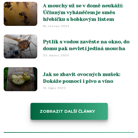
A mouchy už se v domě neukáží:
Účinným vyháněčem je směs
hřebíčku s bobkovým listem
16. června 2024
Pytlík s vodou zavěste na okno, do
domu pak nevletí jediná moucha
29. února 2024
Jak se zbavit ovocných mušek:
Dokáže pomoci i pivo a víno
31. října 2023
ZOBRAZIT DALŠÍ ČLÁNKY