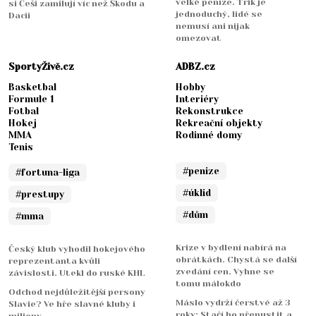
velké peníze. Trik je
si Češi zamilují víc než Škodu a
jednoduchý, lidé se
Dacii
nemusí ani nijak
omezovat
SportyŽivě.cz
ADBZ.cz
Basketbal
Hobby
Formule 1
Interiéry
Fotbal
Rekonstrukce
Hokej
Rekreační objekty
MMA
Rodinné domy
Tenis
#penize
#fortuna-liga
#úklid
#prestupy
#dům
#mma
Krize v bydlení nabírá na
Český klub vyhodil hokejového
obrátkách. Chystá se další
reprezentanta kvůli
zvedání cen. Vyhne se
závislosti. Utekl do ruské KHL
tomu málokdo
Odchod nejdůležitější persony
Máslo vydrží čerstvé až 3
Slavie? Ve hře slavné kluby i
roky: Stačí ho přepustit a