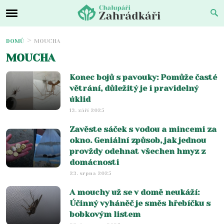
DOMŮ
MOUCHA
MOUCHA
Konec bojů s pavouky: Pomůže časté
větrání, důležitý je i pravidelný
úklid
13. září 2025
Zavěste sáček s vodou a mincemi za
okno. Geniální způsob, jak jednou
provždy odehnat všechen hmyz z
domácnosti
23. srpna 2025
A mouchy už se v domě neukáží:
Účinný vyháněč je směs hřebíčku s
bobkovým listem