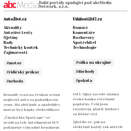
Další portály spadající pod abcMedia
Network, s.r.o.
AutoŽivě.cz
Události247.cz
Aktuality
Domácí
Autoživě testy
Komentáře
Ojetiny
Rozhovory
Rady
Spotřebitel
Technický koutek
Technologie
Zajímavosti
#válka na ukrajině
#motor
#důchody
#řidičský průkaz
#pokuta
#nehoda
Od 1. října zavede známá
Renault vrací na českou scénu
česká banka extrémní
nejhezčí auto za pohádkovou
poplatky. Češi jsou
cenu. Má obří kufr a spolehlivý
rozzuřeni, platit budou i
motor bez kapky elektrifikace
za běžné věci
„Čínská Kia Sportage“ se
Zjistilo se, jak na
uvádí na trh. Inteligentní SUV
elektřině každý rok ušetřit
poháněné výhradně benzínem