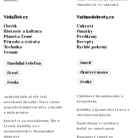
miliony
skladovat ve sklenici
VědaŽivě.cz
Vařímedobroty.cz
Člověk
Cukroví
Historie a kultura
Omáčky
Planeta Země
Předkrmy
Příroda a zvířata
Recepty
Technika
Rychlé pokrmy
Vesmír
#med
#mobilní telefon
#kuřecí maso
#test
#cukr
#věda
Chlebové bramboráky s
Android uživatelé čelí
česnekem
nečekané hrozbě: Nový virus
napadá bankovní účty a krade
Koblihy z kynutého těsta s
z nich peníze
citronovou kůrou
Kuřáctví za socialismu: Šlo o
Nadýchaný tvarohový
trend, kouřilo se v
koláč se smetanou
nemocnicích i v hromadné
dopravě
Banánový tunel se