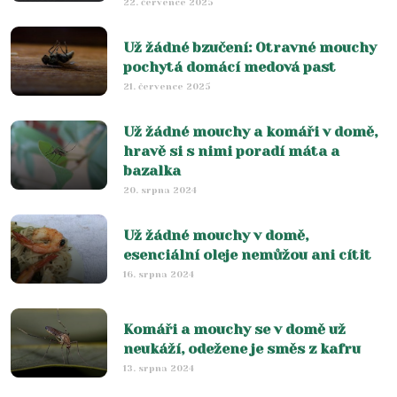
22. července 2025
Už žádné bzučení: Otravné mouchy
pochytá domácí medová past
21. července 2025
Už žádné mouchy a komáři v domě,
hravě si s nimi poradí máta a
bazalka
20. srpna 2024
Už žádné mouchy v domě,
esenciální oleje nemůžou ani cítit
16. srpna 2024
Komáři a mouchy se v domě už
neukáží, odežene je směs z kafru
13. srpna 2024