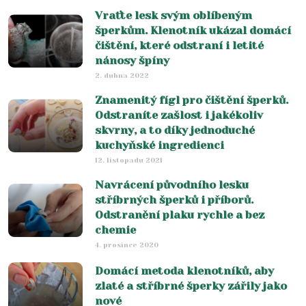
Vraťte lesk svým oblíbeným
šperkům. Klenotník ukázal domácí
čištění, které odstraní i letité
nánosy špíny
2. dubna 2022
Znamenitý fígl pro čištění šperků.
Odstraníte zašlost i jakékoliv
skvrny, a to díky jednoduché
kuchyňské ingredienci
12. listopadu 2021
Navrácení původního lesku
stříbrných šperků i příborů.
Odstranění plaku rychle a bez
chemie
4. prosince 2020
Domácí metoda klenotníků, aby
zlaté a stříbrné šperky zářily jako
nové