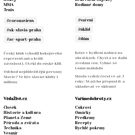
MMA
Rodinné domy
Tenis
#vaření
#coronavirus
#úklid
#sk-slavia-praha
#dům
#ac-spart-praha
Krize v bydlení nabírá na
Český klub vyhodil hokejového
obrátkách. Chystá se další
reprezentanta kvůli
zvedání cen. Vyhne se
závislosti. Utekl do ruské KHL
tomu málokdo
Odchod nejdůležitější persony
Máslo vydrží čerstvé až 3
Slavie? Ve hře slavné kluby i
roky: Stačí ho přepustit a
miliony
skladovat ve sklenici
VědaŽivě.cz
Vařímedobroty.cz
Člověk
Cukroví
Historie a kultura
Omáčky
Planeta Země
Předkrmy
Příroda a zvířata
Recepty
Technika
Rychlé pokrmy
Vesmír