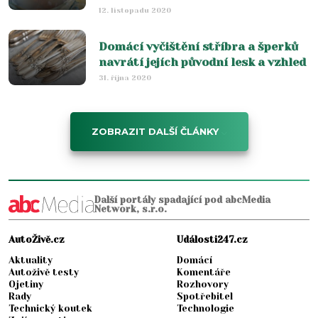
12. listopadu 2020
Domácí vyčištění stříbra a šperků
navrátí jejích původní lesk a vzhled
31. října 2020
ZOBRAZIT DALŠÍ ČLÁNKY
Další portály spadající pod abcMedia
Network, s.r.o.
AutoŽivě.cz
Události247.cz
Aktuality
Domácí
Autoživě testy
Komentáře
Ojetiny
Rozhovory
Rady
Spotřebitel
Technický koutek
Technologie