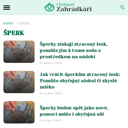
DOMŮ
ŠPERK
ŠPERK
Šperky získají ztracený lesk,
pomůže jim k tomu soda s
prostředkem na nádobí
11. února 2024
Jak vrátit šperkům ztracený lesk:
Pomůže obyčejný alobal či zkyslé
mléko
15. ledna 2024
Šperky budou opět jako nové,
pomoci může i obyčejná sůl
9. ledna 2024