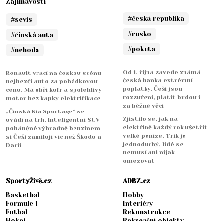
Zajímavosti
#česká republika
#sevis
#rusko
#čínská auta
#pokuta
#nehoda
Od 1. října zavede známá
Renault vrací na českou scénu
česká banka extrémní
nejhezčí auto za pohádkovou
poplatky. Češi jsou
cenu. Má obří kufr a spolehlivý
rozzuřeni, platit budou i
motor bez kapky elektrifikace
za běžné věci
„Čínská Kia Sportage“ se
Zjistilo se, jak na
uvádí na trh. Inteligentní SUV
elektřině každý rok ušetřit
poháněné výhradně benzínem
velké peníze. Trik je
si Češi zamilují víc než Škodu a
jednoduchý, lidé se
Dacii
nemusí ani nijak
omezovat
SportyŽivě.cz
ADBZ.cz
Basketbal
Hobby
Formule 1
Interiéry
Fotbal
Rekonstrukce
Hokej
Rekreační objekty