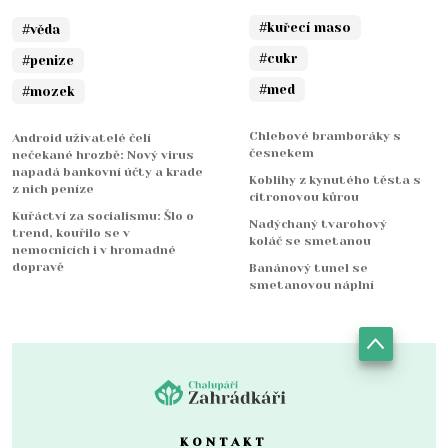
#kuřecí maso
#věda
#cukr
#penize
#med
#mozek
Chlebové bramboráky s
Android uživatelé čelí
česnekem
nečekané hrozbě: Nový virus
napadá bankovní účty a krade
Koblihy z kynutého těsta s
z nich peníze
citronovou kůrou
Kuřáctví za socialismu: Šlo o
Nadýchaný tvarohový
trend, kouřilo se v
koláč se smetanou
nemocnicích i v hromadné
dopravě
Banánový tunel se
smetanovou náplní
KONTAKT